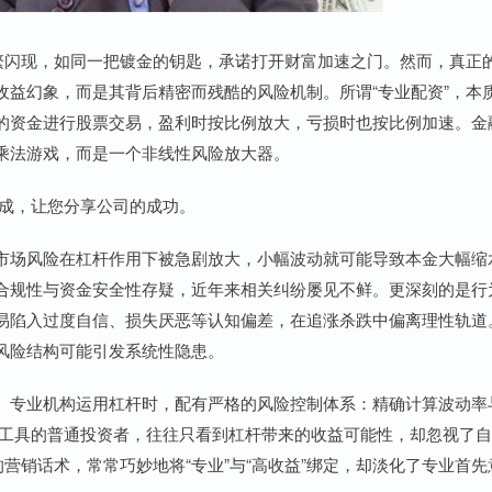
频繁闪现，如同一把镀金的钥匙，承诺打开财富加速之门。然而，真正
收益幻象，而是其背后精密而残酷的风险机制。所谓“专业配资”，本
的资金进行股票交易，盈利时按比例放大，亏损时也按比例加速。金
乘法游戏，而是一个非线性风险放大器。
益分成，让您分享公司的成功。
市场风险在杠杆作用下被急剧放大，小幅波动就可能导致本金大幅缩
合规性与资金安全性存疑，近年来相关纠纷屡见不鲜。更深刻的是行
易陷入过度自信、损失厌恶等认知偏差，在追涨杀跌中偏离理性轨道
风险结构可能引发系统性隐患。
。专业机构运用杠杆时，配有严格的风险控制体系：精确计算波动率
些工具的普通投资者，往往只看到杠杆带来的收益可能性，却忽视了
营销话术，常常巧妙地将“专业”与“高收益”绑定，却淡化了专业首先