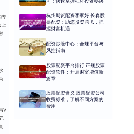
习：快速掌握杠杆投资秘诀
杭州期货配资哪家好 长春股
的专
票配资：助您投资腾飞，把
质上
握财富机遇
融
配资炒股中心：合规平台与
风控指南
股票配资平台排行 正规股票
水
配资软件：开启财富增值新
篇章
为
。
股票配资含义 股票配资公司
收费标准，了解不同方案的
费用
与V
自己
意