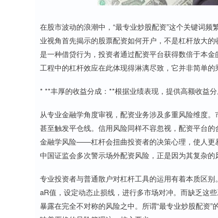
在股市波动的浪潮中，“最专业炒股配资”这个关键词
业视角首先揭示的股票配资如何开户，不是杠杆放大的
是一种借贷行为，投资者通过配资平台获得数倍于本金
工程中的杠杆效应在此体现得淋漓尽致，它并非简单的
* **丰厚的收益分成：**根据业绩表现，提供高额收
从专业金融学角度审视，配资业务涉及多重风险维度。
甚至触发平仓线。信用风险同样不容忽视，配资平台的
金融学风险——杠杆会扭曲投资者的决策心理，使人更
中国证监会多次警示场外配资风险，正是因为其复杂的
专业投资者与普通散户对杠杆工具的运用有着本质区别
aR值，设定动态止损线，进行多市场对冲。而缺乏这
暴露在完全不对称的风险之中。所谓“最专业炒股配资”的