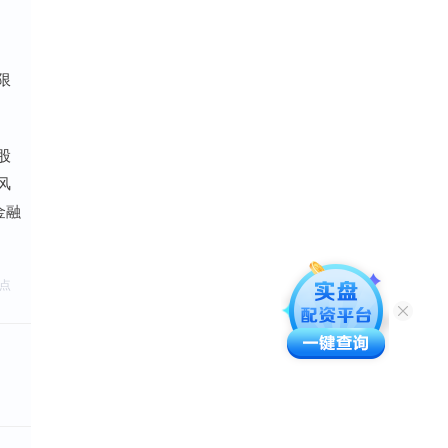
限
股
风
金融
点