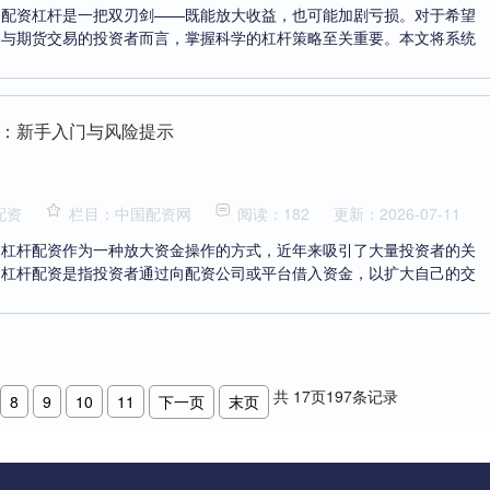
，配资杠杆是一把双刃剑——既能放大收益，也可能加剧亏损。对于希望
参与期货交易的投资者而言，掌握科学的杠杆策略至关重要。本文将系统
：新手入门与风险提示
配资
栏目：中国配资网
阅读：182
更新：2026-07-11
，杠杆配资作为一种放大资金操作的方式，近年来吸引了大量投资者的关
，杠杆配资是指投资者通过向配资公司或平台借入资金，以扩大自己的交
共
17
页
197
条记录
8
9
10
11
下一页
末页