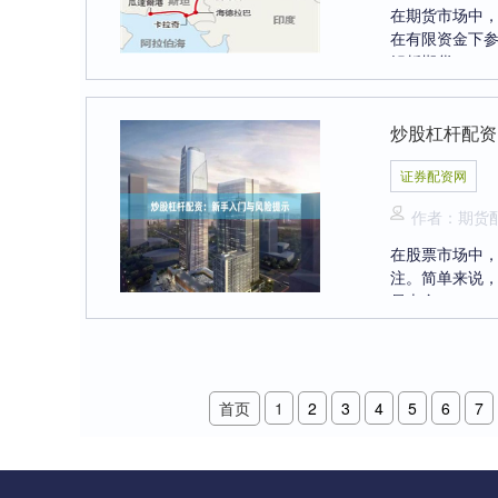
在期货市场中
在有限资金下
解析期货....
炒股杠杆配资
证券配资网
作者：期货
在股票市场中
注。简单来说
易本金，....
首页
1
2
3
4
5
6
7