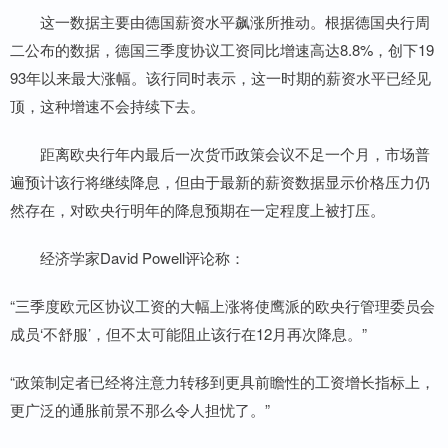
这一数据主要由德国薪资水平飙涨所推动。根据德国央行周
二公布的数据，德国三季度协议工资同比增速高达8.8%，创下19
93年以来最大涨幅。该行同时表示，这一时期的薪资水平已经见
顶，这种增速不会持续下去。
距离欧央行年内最后一次货币政策会议不足一个月，市场普
遍预计该行将继续降息，但由于最新的薪资数据显示价格压力仍
然存在，对欧央行明年的降息预期在一定程度上被打压。
经济学家David Powell评论称：
“三季度欧元区协议工资的大幅上涨将使鹰派的欧央行管理委员会
成员‘不舒服’，但不太可能阻止该行在12月再次降息。”
“政策制定者已经将注意力转移到更具前瞻性的工资增长指标上，
更广泛的通胀前景不那么令人担忧了。”